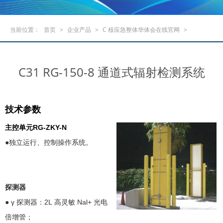
当前位置：
首页
>
企业产品
>
C 核应急整体华体会在线官网
>
C31 RG-150-8 通道式辐射检测系统
技术参数
主控单元RG-ZKY-N
●独立运行、控制操作系统。
探测器
● γ 探测器：2L 高灵敏 Nal+ 光电
倍增管；