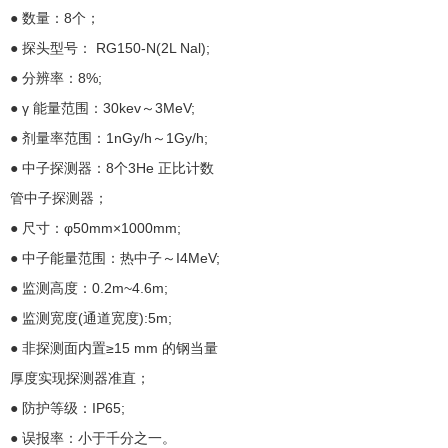
● 数量：8个；
● 探头型号： RG150-N(2L Nal);
● 分辨率：8%;
● γ 能量范围：30kev～3MeV;
● 剂量率范围：1nGy/h～1Gy/h;
● 中子探测器：8个3He 正比计数
管中子探测器；
● 尺寸：φ50mm×1000mm;
● 中子能量范围：热中子～I4MeV;
● 监测高度：0.2m~4.6m;
● 监测宽度(通道宽度):5m;
● 非探测面内置≥15 mm 的钢当量
厚度实现探测器准直；
● 防护等级：IP65;
● 误报率：小于千分之一。